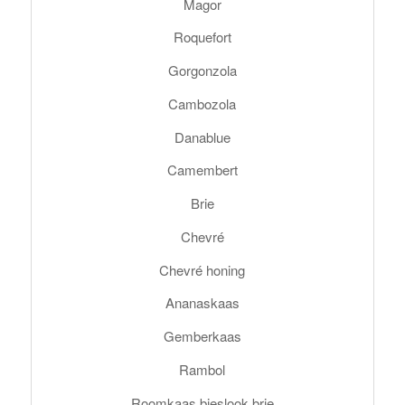
Magor
Roquefort
Gorgonzola
Cambozola
Danablue
Camembert
Brie
Chevré
Chevré honing
Ananaskaas
Gemberkaas
Rambol
Roomkaas bieslook brie